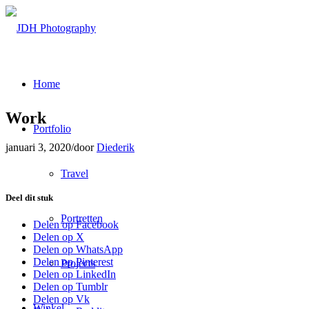
Home
Work
Portfolio
januari 3, 2020
/
door
Diederik
Travel
Deel dit stuk
Portretten
Delen op Facebook
Delen op X
Delen op WhatsApp
Delen op Pinterest
Projects
Delen op LinkedIn
Delen op Tumblr
Delen op Vk
Winkel